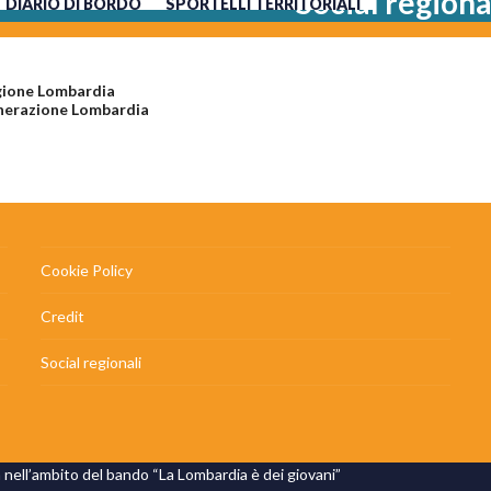
Social regiona
DIARIO DI BORDO
SPORTELLI TERRITORIALI
gione Lombardia
nerazione Lombardia
Cookie Policy
Credit
Social regionali
nell’ambito del bando “La Lombardia è dei giovani”