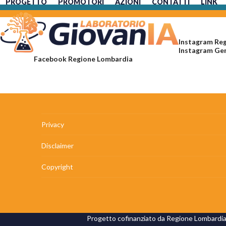
PROGETTO
PROMOTORI
AZIONI
CONTATTI
LINK
Skip
to
content
Instagram Re
Instagram Ge
Facebook Regione Lombardia
Privacy
Disclaimer
Copyright
Progetto cofinanziato da Regione Lombardia 