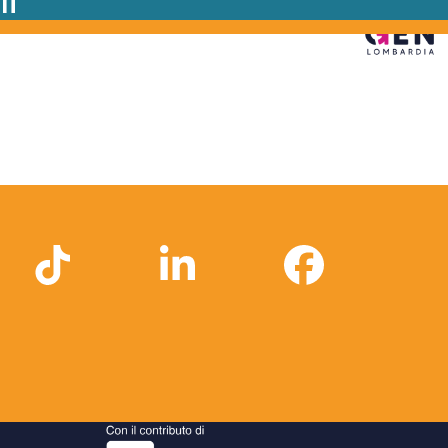
li
Tiktok
LinkedIn
Faceboo