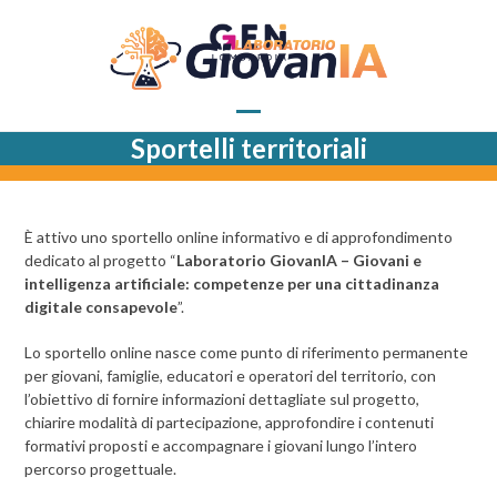
Skip
to
content
Open
Close
Sportelli territoriali
mobile
mobile
menu
menu
È attivo uno sportello online informativo e di approfondimento
dedicato al progetto “
Laboratorio GiovanIA – Giovani e
intelligenza artificiale: competenze per una cittadinanza
digitale consapevole
”.
Lo sportello online nasce come punto di riferimento permanente
per giovani, famiglie, educatori e operatori del territorio, con
l’obiettivo di fornire informazioni dettagliate sul progetto,
chiarire modalità di partecipazione, approfondire i contenuti
formativi proposti e accompagnare i giovani lungo l’intero
percorso progettuale.