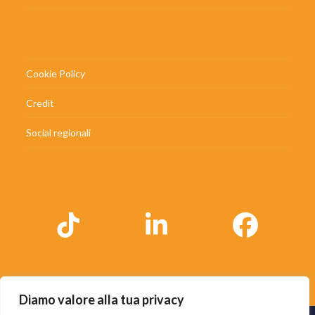
Cookie Policy
Credit
Social regionali
Tiktok
LinkedIn
Faceb
Diamo valore alla tua privacy
Progetto cofinanziato da Regione Lombardia nell’ambito del